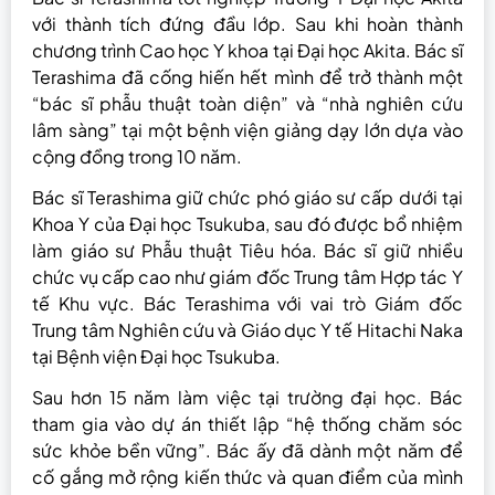
với thành tích đứng đầu lớp. Sau khi hoàn thành
chương trình Cao học Y khoa tại Đại học Akita. Bác sĩ
Terashima đã cống hiến hết mình để trở thành một
“bác sĩ phẫu thuật toàn diện” và “nhà nghiên cứu
lâm sàng” tại một bệnh viện giảng dạy lớn dựa vào
cộng đồng trong 10 năm.
Bác sĩ Terashima giữ chức phó giáo sư cấp dưới tại
Khoa Y của Đại học Tsukuba, sau đó được bổ nhiệm
làm giáo sư Phẫu thuật Tiêu hóa. Bác sĩ giữ nhiều
chức vụ cấp cao như giám đốc Trung tâm Hợp tác Y
tế Khu vực. Bác Terashima với vai trò Giám đốc
Trung tâm Nghiên cứu và Giáo dục Y tế Hitachi Naka
tại Bệnh viện Đại học Tsukuba.
Sau hơn 15 năm làm việc tại trường đại học. Bác
tham gia vào dự án thiết lập “hệ thống chăm sóc
sức khỏe bền vững”. Bác ấy đã dành một năm để
cố gắng mở rộng kiến ​​thức và quan điểm của mình