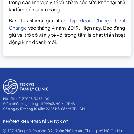
trong các lĩnh vực y tế và chăm sóc sức khỏe tại nhà
khi làm bác sĩ lâm sàng.
Bác Terashima gia nhập
Tập đoàn Change Until
Change
vào tháng 4 năm 2019. Hiện nay, Bác đang
giữ vai trò cố vấn y tế với trọng tâm là phát triển hoạt
động kinh doanh mới.
Mã số thuế: 3702813065-001
Giấp phép hoạt động số 09963/HCM-GPHĐ
Cấp ngày 17 tháng 10 năm 2023 bởi Sở Y tế TP.HCM
PHÒNG KHÁM GIA ĐÌNH TOKYO
127 Hồng Hà, Phường 09, Quận Phú Nhuận, Thành phố Hồ Chí Minh