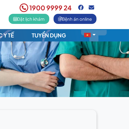
1900 9999 24
Đặt lịch khám
Bệnh án online
C Y TẾ
TUYỂN DỤNG