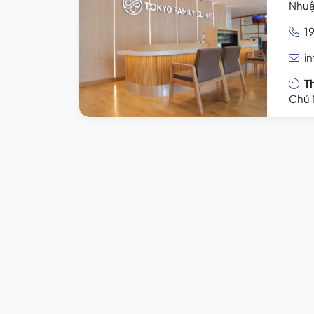
Nhuậ
1
i
T
Chủ 