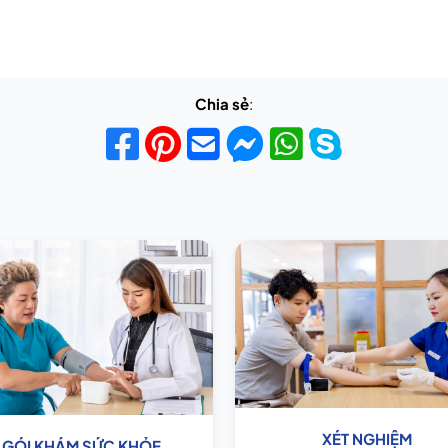
Chia sẻ
:
XÉT NGHIỆM
GÓI KHÁM SỨC KHỎE