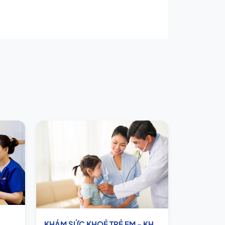
KHÁM SỨC KHOẺ TRẺ EM - KHÁM NHI