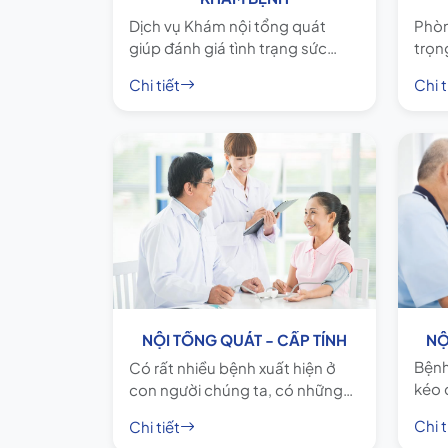
Dịch vụ Khám nội tổng quát
Phòn
giúp đánh giá tình trạng sức
trọn
khỏe tổng thể thông qua việc
kịp t
Chi tiết
Chi t
kiểm tra chức năng của các cơ
nhóm
quan trong cơ thể.
hưởn
cao 
cấp 
NỘ
NỘI TỔNG QUÁT - CẤP TÍNH
Bệnh
Có rất nhiều bệnh xuất hiện ở
kéo 
con người chúng ta, có những
khôn
bệnh khởi phát đột ngột, triệu
Chi t
Chi tiết
Nhữn
chứng rõ ràng và xảy ra trong