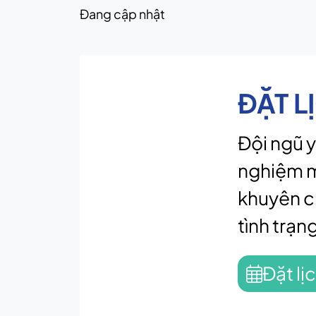
Đang cập nhật
ĐẶT L
Đội ngũ y
nghiệm m
khuyên c
tình trạn
Đặt lị