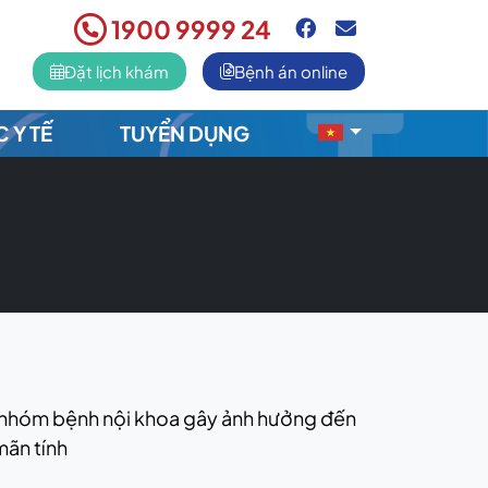
1900 9999 24
Đặt lịch khám
Bệnh án online
C Y TẾ
TUYỂN DỤNG
u nhóm bệnh nội khoa gây ảnh hưởng đến
mãn tính