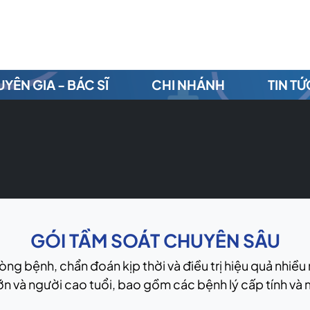
YÊN GIA - BÁC SĨ
CHI NHÁNH
TIN TỨ
GÓI TẦM SOÁT CHUYÊN SÂU
ng bệnh, chẩn đoán kịp thời và điều trị hiệu quả nhiề
ớn và người cao tuổi, bao gồm các bệnh lý cấp tính và 