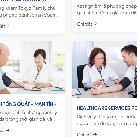
Xét nghiệm là phương pháp
g khám Tokyo Family chú
quả nhằm đánh giá toàn di
g phòng bệnh, chẩn đoán
tình trạng sức khỏe của bạn
hời và điều trị hiệu quả nhiều
Chi tiết
những tiến bộ của y học thì
iết
 bệnh nội khoa gây ảnh
trình xét nghiệm được thực 
g đến người lớn và người
nhanh chóng, mang tính ch
tuổi, bao gồm các bệnh lý
xác cao.
tính và mãn tính
I TỔNG QUÁT - MẠN TÍNH
 mạn tính là những bệnh lý
Dịch vụ y tế cho người nước
dài trong thời gian dài và
ngoài sinh du lịch, sinh sốn
g thể chữa khỏi hoàn toàn.
làm việc tại Việt Nam, dịch 
iết
g bệnh này thường tiến
Chi tiết
chăm sóc sức khoẻ toàn di