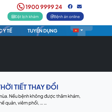
1900 9999 24
Đặt lịch khám
Bệnh án online
C Y TẾ
TUYỂN DỤNG
ỜI TIẾT THAY ĐỔI
o mùa. Nếu bệnh không được thăm khám,
phế quản, viêm phổi, … …