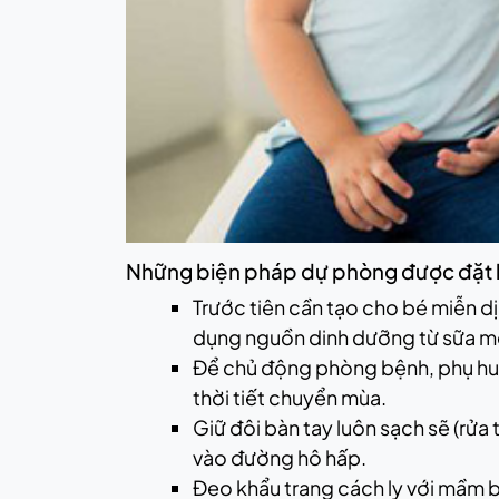
Những biện pháp dự phòng được đặt l
Trước tiên cần tạo cho bé miễn dị
dụng nguồn dinh dưỡng từ sữa m
Để chủ động phòng bệnh, phụ huyn
thời tiết chuyển mùa.
Giữ đôi bàn tay luôn sạch sẽ (rửa 
vào đường hô hấp.
Đeo khẩu trang cách ly với mầm 