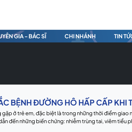
YÊN GIA - BÁC SĨ
CHI NHÁNH
TIN TỨ
C BỆNH ĐƯỜNG HÔ HẤP CẤP KHI TH
 gặp ở trẻ em, đặc biệt là trong những thời điểm gia
ể dẫn đến những biến chứng: nhiễm trùng tai, viêm tiểu 