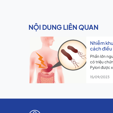
NỘI DUNG LIÊN QUAN
Nhiễm khu
cách điều 
Phần lớn ngư
có triệu chứn
Pylori được 
bệnh khác nh
15/09/2023
loét dạ dày 