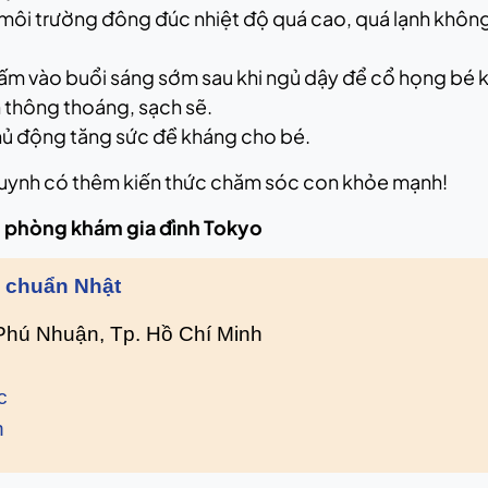
 môi trường đông đúc nhiệt độ quá cao, quá lạnh không
ấm vào buổi sáng sớm sau khi ngủ dậy để cổ họng bé k
n thông thoáng, sạch sẽ.
hủ động tăng sức đề kháng cho bé.
huynh có thêm kiến thức chăm sóc con khỏe mạnh!
tại phòng khám gia đình Tokyo
ế chuẩn Nhật
 Phú Nhuận, Tp. Hồ Chí Minh
c
n