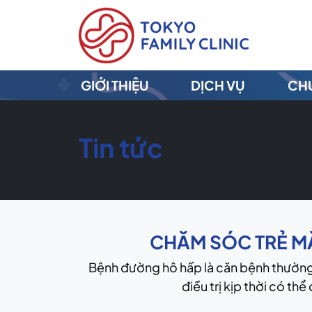
GIỚI THIỆU
DỊCH VỤ
CHU
Tin tức
CHĂM SÓC TRẺ MẮ
Bệnh đường hô hấp là căn bệnh thường
điều trị kịp thời có th