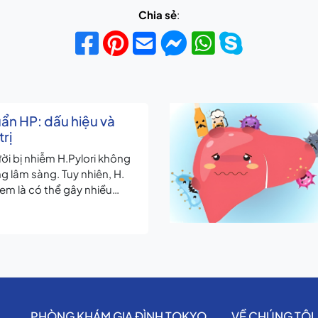
Chia sẻ
:
ẩn HP: dấu hiệu và
trị
ời bị nhiễm H.Pylori không
g lâm sàng. Tuy nhiên, H.
xem là có thể gây nhiều
au trên hệ tiêu hóa như
và ung thư
PHÒNG KHÁM GIA ĐÌNH TOKYO
VỀ CHÚNG TÔI