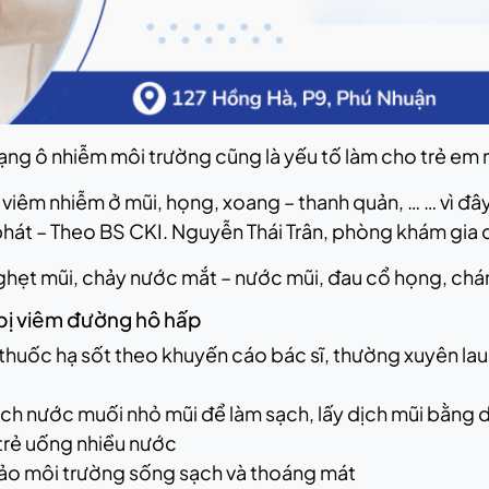
 trạng ô nhiễm môi trường cũng là yếu tố làm cho trẻ 
viêm nhiễm ở mũi, họng, xoang – thanh quản, … … vì đây 
 phát – Theo BS CKI. Nguyễn Thái Trân, phòng khám gia 
nghẹt mũi, chảy nước mắt – nước mũi, đau cổ họng, chán
 bị viêm đường hô hấp
 thuốc hạ sốt theo khuyến cáo bác sĩ, thường xuyên lau
ịch nước muối nhỏ mũi để làm sạch, lấy dịch mũi bằng 
trẻ uống nhiều nước
bảo môi trường sống sạch và thoáng mát