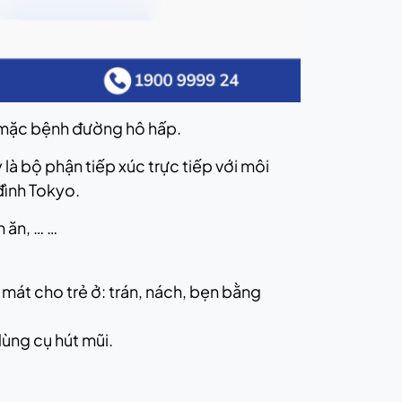
em mặc bệnh đường hô hấp.
là bộ phận tiếp xúc trực tiếp với môi
đình Tokyo.
 ăn, … …
 mát cho trẻ ở: trán, nách, bẹn bằng
dùng cụ hút mũi.