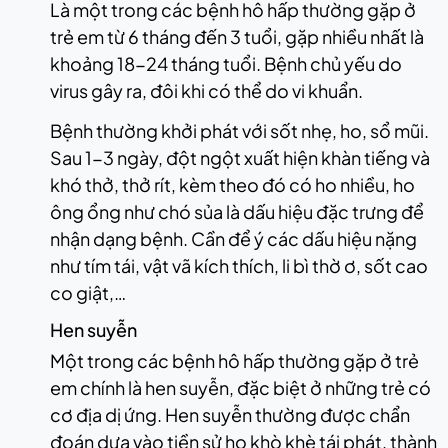
Là một trong các bệnh hô hấp thường gặp ở
trẻ em từ 6 tháng đến 3 tuổi, gặp nhiều nhất là
khoảng 18-24 tháng tuổi. Bệnh chủ yếu do
virus gây ra, đôi khi có thể do vi khuẩn.
Bệnh thường khởi phát với sốt nhẹ, ho, sổ mũi.
Sau 1-3 ngày, đột ngột xuất hiện khàn tiếng và
khó thở, thở rít, kèm theo đó có ho nhiều, ho
ông ổng như chó sủa là dấu hiệu đặc trưng để
nhận dạng bệnh. Cần để ý các dấu hiệu nặng
như tím tái, vật vã kích thích, li bì thờ ơ, sốt cao
co giật,…
Hen suyễn
Một trong các bệnh hô hấp thường gặp ở trẻ
em chính là hen suyễn, đặc biệt ở những trẻ có
cơ địa dị ứng. Hen suyễn thường được chẩn
đoán dựa vào tiền sử ho khò khè tái phát, thành