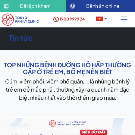
Đặt lịch khám
Bệnh án online
1900 9999 24
Tin tức
TOP NHỮNG BỆNH ĐƯỜNG HÔ HẤP THƯỜNG
GẶP Ở TRẺ EM, BỐ MẸ NÊN BIẾT
Cúm, viêm phổi, viêm phế quản, … là những bệnh lý
trẻ em dễ mắc phải, thường xảy ra quanh năm đặc
biệt nhiều nhất vào thời điểm giao mùa.