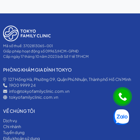
Mã số thuế: 3702813065-001
Giấp phép hoạt động số 09963/HCM-GPHĐ
Cấp ngày 17 tháng 10 năm 2023 bởi Sở Y tế TP.HCM
PHÒNG KHÁM GIA ĐÌNH TOKYO
127 Hồng Hà, Phường 09, Quận Phú Nhuận, Thành phố Hồ Chí Minh
1900 9999 24
info@tokyofamilyclinic.com.vn
tokyofamilyclinic.com.vn
VỀ CHÚNG TÔI
Dịch vụ
Chi nhánh
Tuyển dụng
Điều khoản sử dụng