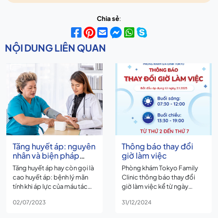
Chia sẻ
:
NỘI DUNG LIÊN QUAN
Tăng huyết áp: nguyên
Thông báo thay đổi
nhân và biện pháp
giờ làm việc
giúp kiểm soát và
Tăng huyết áp hay còn gọi là
Phòng khám Tokyo Family
phòng ngừa bệnh
cao huyết áp: bệnh lý mãn
Clinic thông báo thay đổi
tính khi áp lực của máu tác
giờ làm việc kể từ ngày
động lên thành động mạch
02/01/2025
02/07/2023
31/12/2024
tăng cao.