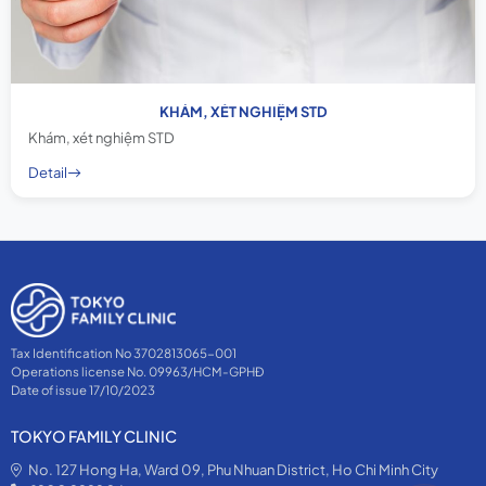
KHÁM, XÉT NGHIỆM STD
Khám, xét nghiệm STD
Detail
Tax Identification No 3702813065-001
Operations license No. 09963/HCM-GPHĐ
Date of issue 17/10/2023
TOKYO FAMILY CLINIC
No. 127 Hong Ha, Ward 09, Phu Nhuan District, Ho Chi Minh City