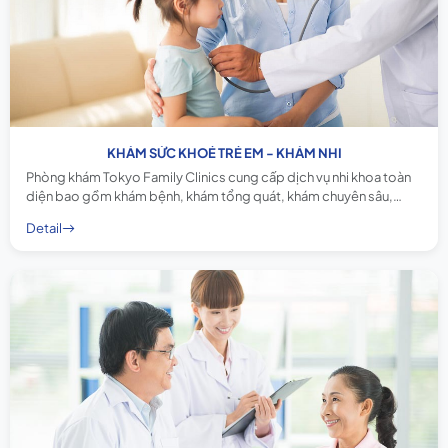
KHÁM SỨC KHOẺ TRẺ EM - KHÁM NHI
Phòng khám Tokyo Family Clinics cung cấp dịch vụ nhi khoa toàn
diện bao gồm khám bệnh, khám tổng quát, khám chuyên sâu,
chẩn đoán hình ảnh, xét nghiệm và tiêm ngừa, giúp theo dõi sự
Detail
tăng trưởng và phát triển của trẻ từ sơ sinh đến thiếu niên.