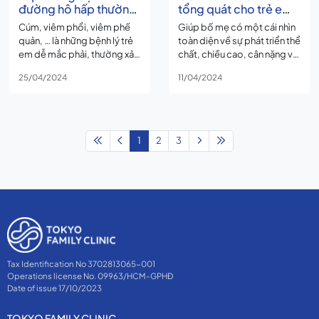
đường hô hấp thường
tổng quát cho trẻ em
gặp ở trẻ em, bố mẹ
từ 6 – 11 tuổi
Cúm, viêm phổi, viêm phế
Giúp bố mẹ có một cái nhìn
nên biết
quản, … là những bệnh lý trẻ
toàn diện về sự phát triển thể
em dễ mắc phải, thường xảy
chất, chiều cao, cân nặng và
ra quanh năm đặc biệt nhiều
sự phát triển não bộ của trẻ.
25/04/2024
11/04/2024
nhất vào thời điểm giao
Và phát hiện kịp thời các
mùa.
bệnh lý tiềm ẩn, can thiệp
sớm giúp trẻ phát triển khỏe
mạnh.
1
2
3
Tax Identification No 3702813065-001
Operations license No. 09963/HCM-GPHĐ
Date of issue 17/10/2023
TOKYO FAMILY CLINIC