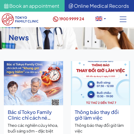
Book an appointment
Online Medical Records
1900 9999 24
News
Bác sĩ Tokyo Family
Thông báo thay đổi
Clinic chỉ cách né
giờ làm việc
“khung giờ nguy
Theo các nghiên cứu y khoa,
Thông báo thay đổi giờ làm
hiểm” của đột quỵ
buổi sáng sớm – đặc biệt
việc