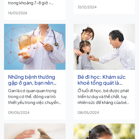
trong khoảng 7–8 giờ –
31/12/2024
được xem là “khung giờ
14/01/2026
nguy hiểm” đối với tim mạch
và nguy cơ đột quỵ. Đây là
thời điểm cơ thể vừa chuyển
từ trạng thái nghỉ ngơi sang
hoạt động, kéo theo nhiều
thay đổi sinh lý đột ngột.
Những bệnh thường
Bé đi học: Khám sức
gặp ở gan, bạn nên
khoẻ tổng quát là
biết?
cách bảo vệ sức khoẻ
Gan là cơ quan quan trọng
Ở tuổi đi học, bé được phát
an toàn cho trẻ
trong cơ thể, đóng vai trò
triển tư duy và thể chất, tuy
thiết yếu trong việc chuyển
nhiên sức đề kháng của bé
hóa thức ăn, lọc bỏ độc tố
còn non yếu khi bước vào
09/05/2024
08/05/2024
và lưu trữ năng lượng. Tuy
môi trường mới dễ bị bệnh
nhiên, gan cũng là cơ quan
và có thể tái phát. Việc khám
dễ bị tổn thương bởi nhiều
sức khoẻ cho trẻ giúp bố
yếu tố như chế độ ăn uống
mẹ theo dõi được tình trạng
không lành mạnh, sử dụng
sức khoẻ; đánh gia sự phát