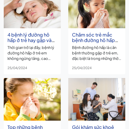
rượu bia quá mức, lây nhiễm
triển toàn diện của bé.
virus, vi khuẩn,...
4 bệnh lý đường hô
Chăm sóc trẻ mắc
hấp ở trẻ hay gặp vào
bệnh đường hô hấp
thời điểm giao mùa
cấp khi thời tiết thay
Thời gian trở lại đây, bệnh lý
Bệnh đường hô hấp là căn
đổi
đường hô hấp ở trẻ em
bệnh thường gặp ở trẻ em,
không ngừng tăng, cao
đặc biệt là trong những thời
điểm nhất khi thời tiết
điểm giao mùa. Nếu bệnh
25/04/2024
25/04/2024
chuyển mùa.
không được thăm khám,
điều trị kịp thời có thể dẫn
đến những biến chứng:
nhiễm trùng tai, viêm tiểu
phế quản, viêm phổi, … …
Top những bệnh
Gói khám sức khoẻ