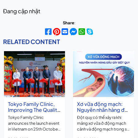
Đang cập nhật
Share
:
RELATED CONTENT
Tokyo Family Clinic,
Xơ vữa động mạch:
Improving The Quality
Nguyên nhân hàng đầu
of Family Healthcare
gây đột quỵ
Tokyo Family Clinic
Đột quỵ có thể xảy ra khi
announces the launch event
mảng xơ vữa ở động mạch
in Vietnam on 25th October
cảnh và động mạch trong sọ
2023
suy yếu và nứt vỡ