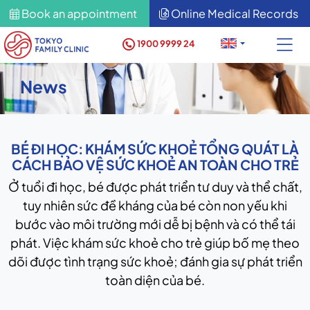
Book an appointment
Online Medical Records
1900 9999 24
News
BÉ ĐI HỌC: KHÁM SỨC KHOẺ TỔNG QUÁT LÀ
CÁCH BẢO VỆ SỨC KHOẺ AN TOÀN CHO TRẺ
Ở tuổi đi học, bé được phát triển tư duy và thể chất,
tuy nhiên sức đề kháng của bé còn non yếu khi
bước vào môi trường mới dễ bị bệnh và có thể tái
phát. Việc khám sức khoẻ cho trẻ giúp bố mẹ theo
dõi được tình trạng sức khoẻ; đánh gia sự phát triển
toàn diện của bé.