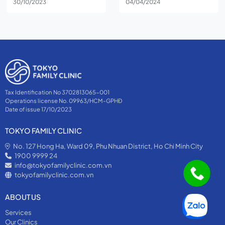
30/10/2023
04/04/2024
Tax Identification No 3702813065-001
Operations license No. 09963/HCM-GPHĐ
Date of issue 17/10/2023
TOKYO FAMILY CLINIC
No. 127 Hong Ha, Ward 09, Phu Nhuan District, Ho Chi Minh City
1900 9999 24
info@tokyofamilyclinic.com.vn
tokyofamilyclinic.com.vn
ABOUT US
Services
Our Clinics