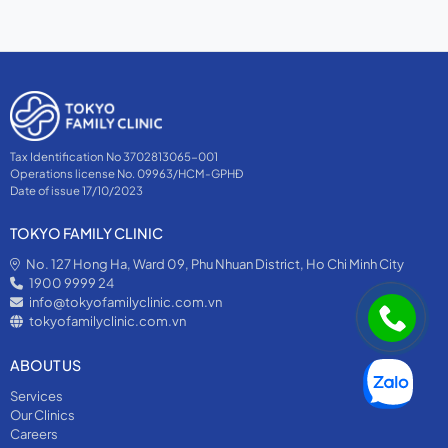
ultrasounds, and blood
tests.
Tax Identification No 3702813065-001
Operations license No. 09963/HCM-GPHĐ
Date of issue 17/10/2023
TOKYO FAMILY CLINIC
No. 127 Hong Ha, Ward 09, Phu Nhuan District, Ho Chi Minh City
1900 9999 24
info@tokyofamilyclinic.com.vn
tokyofamilyclinic.com.vn
ABOUT US
Services
Our Clinics
Careers