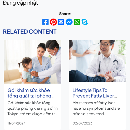
Đang cập nhật
Share
:
RELATED CONTENT
Gói khám sức khỏe
Lifestyle Tips To
tổng quát tại phòng
Prevent Fatty Liver
khám gia đình Tokyo,
Disease
Gói khám sức khỏe tổng
Most cases of fatty liver
trẻ em được kiểm tra
quát tại phòng khám gia đình
have no symptoms and are
những gì ?
Tokyo, trẻ em được kiểm tra
often discovered
những gì ?
incidentally through health
11/04/2024
02/07/2023
checks, abdominal