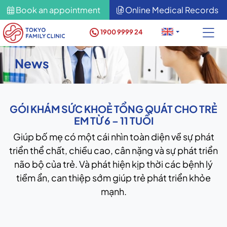
Book an appointment
Online Medical Records
1900 9999 24
News
GÓI KHÁM SỨC KHOẺ TỔNG QUÁT CHO TRẺ
EM TỪ 6 – 11 TUỔI
Giúp bố mẹ có một cái nhìn toàn diện về sự phát
triển thể chất, chiều cao, cân nặng và sự phát triển
não bộ của trẻ. Và phát hiện kịp thời các bệnh lý
tiềm ẩn, can thiệp sớm giúp trẻ phát triển khỏe
mạnh.